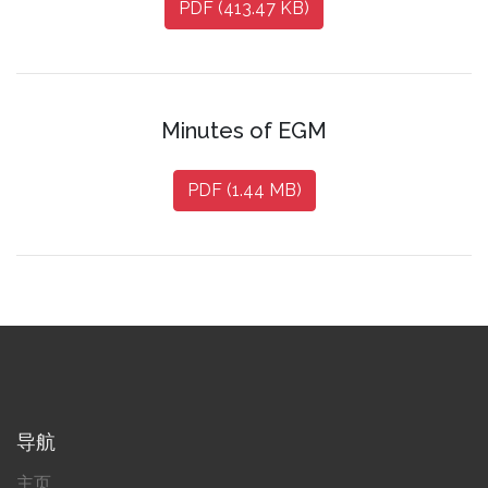
PDF (413.47 KB)
Minutes of EGM
PDF (1.44 MB)
导航
主页