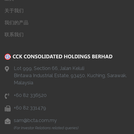
关于我们
我们的产品
联系我们
Lot 999, Section 66, Jalan Keluli
Bintawa Industrial Estate, 93450, Kuching, Sarawak.
Malaysia
+60 82 336520
+60 82 331479
sam@bcta.com.my
(For Investor Relations related queries)